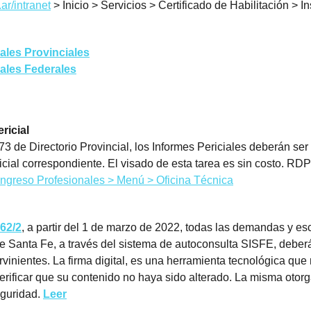
ar/intranet
> Inicio > Servicios > Certificado de Habilitación > I
nales Provinciales
nales Federales
ricial
3 de Directorio Provincial, los Informes Periciales deberán ser
cial correspondiente. El visado de esta tarea es sin costo. RDP
Ingreso Profesionales > Menú > Oficina Técnica
162/2
, a partir del 1 de marzo de 2022, todas las demandas y es
de Santa Fe, a través del sistema de autoconsulta SISFE, deber
tervinientes. La firma digital, es una herramienta tecnológica que
ificar que su contenido no haya sido alterado. La misma otorga:
eguridad.
Leer