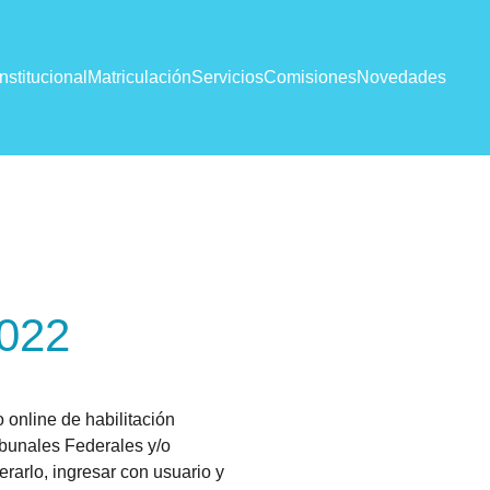
Institucional
Matriculación
Servicios
Comisiones
Novedades
2022
o online de habilitación
ribunales Federales y/o
erarlo, ingresar con usuario y