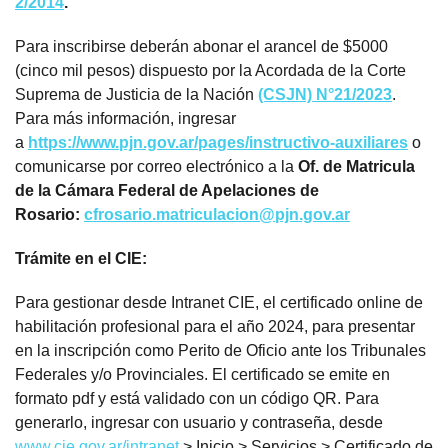
2/2014
.
Para inscribirse deberán abonar el arancel de $5000
(cinco mil pesos) dispuesto por la Acordada de la Corte
Suprema de Justicia de la Nación
(CSJN) N°21/2023
.
Para más información, ingresar
a
https://www.pjn.gov.ar/pages/instructivo-auxiliares
o
comunicarse por correo electrónico a la
Of. de Matricula
de la Cámara Federal de Apelaciones de
Rosario:
cfrosario.matriculaci
on@pjn.gov.ar
Trámite en el CIE:
Para gestionar desde Intranet CIE, el certificado online de
habilitación profesional para el año 2024, para presentar
en la inscripción como Perito de Oficio ante los Tribunales
Federales y/o Provinciales. El certificado se emite en
formato pdf y está validado con un código QR. Para
generarlo, ingresar con usuario y contraseña, desde
www.cie.gov.ar/intranet
> Inicio > Servicios > Certificado de